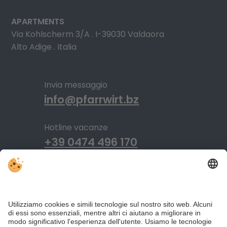
APARTMENTS
Via Kohlscherm 3/A . I-39030 Valdaora
Alto Adige . Italia
Invia messaggio
info@pfarrwirt.bz
Hotline vacanze
+39 0474 496 170