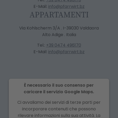
E-Mail:
info@pfarrwirt.bz
APPARTAMENTI
Via Kohlscherm 3/A . I-39030 Valdaora
Alto Adige . Italia
Tel.:
+39 0474 496170
E-Mail:
info@pfarrwirt.bz
È necessario il suo consenso per
caricare il servizio Google Maps.
Ci avvaliamo dei servizi di terze parti per
incorporare contenuti che possono
rilevare informazioni sulla sua attività. La