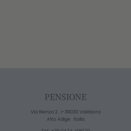
PENSIONE
Via Rienza 2 . I-39030 Valdaora
Alto Adige . Italia
Tel.:
+39 0474 496170