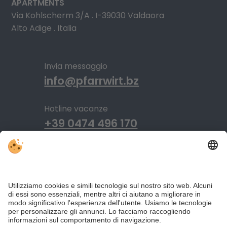
APARTMENTS
Via Kohlscherm 3/A . I-39030 Valdaora
Alto Adige . Italia
Invia messaggio
info@pfarrwirt.bz
Hotline vacanze
+39 0474 496 170