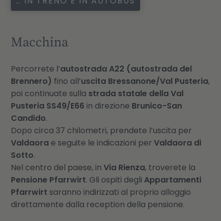
… IN TRENO E IN AUTOBUS
Macchina
Percorrete l’
autostrada A22 (autostrada del
Brennero)
fino all’
uscita Bressanone/Val Pusteria
,
poi continuate sulla
strada statale della Val
Pusteria SS49/E66
in direzione
Brunico-San
Candido
.
Dopo circa 37 chilometri, prendete l’uscita per
Valdaora
e seguite le indicazioni per
Valdaora di
Sotto
.
Nel centro del paese, in
Via Rienza
, troverete la
Pensione Pfarrwirt
. Gli ospiti degli
Appartamenti
Pfarrwirt
saranno indirizzati al proprio alloggio
direttamente dalla reception della pensione.