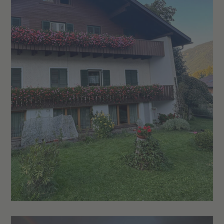
Voll ausgestattete Küche mit Kochfeld,
Kühlschrank, Geschirr, Besteck, Töpfen
und Pfannen
Balkon in allen Apartments – mit Blick
auf Wiesen, Felder und die
Olanger Berge
SAT-TV und WLAN
Gefliester Boden mit Fußbodenheizung
Haustiere willkommen (ohne Aufpreis)