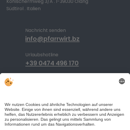
Kohlschermweg 3/A . I-39030 Olang
Südtirol . Italien
Nachricht senden
info@pfarrwirt.bz
Urlaubshotline
+39 0474 496 170